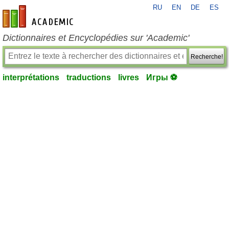
RU
EN
DE
ES
fr-academic.com
Dictionnaires et Encyclopédies sur 'Academic'
Recherche!
interprétations
traductions
livres
Игры ⚽